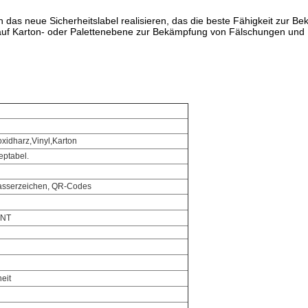
nn das neue Sicherheitslabel realisieren, das die beste Fähigkeit zur
auf Karton- oder Palettenebene zur Bekämpfung von Fälschungen un
xidharz,Vinyl,Karton
eptabel.
sserzeichen, QR-Codes
TNT
heit