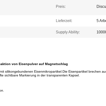
Preis:
Discu
Lieferzeit:
5 Arb
Supply Ability:
1000
eaktion von Eisenpulver auf Magnetschlag
l mit silikongebundenen Eisenmikropartikel.Die Eisenpartikel brechen 
fte sichtbare Markierung in der transparenten Kapsel.
on.