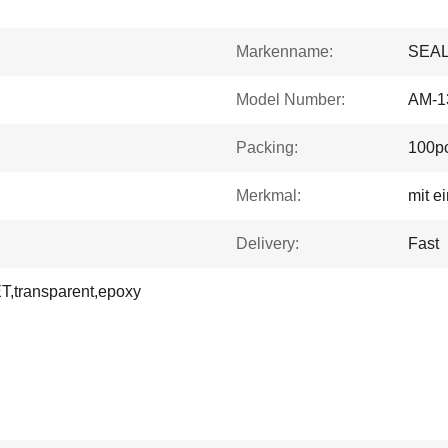
Markenname:
SEA
Model Number:
AM-1
Packing:
100pc
Merkmal:
mit e
Delivery:
Fast
T,transparent,epoxy