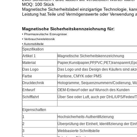
MOQ: 100 Stück
Magnetische Sicherheitslabel einzigartige Technologie, ka
Leistung hat.Teile und Vermögenswerte oder Verwendung 
Magnetische Sicherheitskennzeichnung für:
• Pharmazeutische Erzeugnisse
• Verbraucherelektronik
• Automobilteile
Spezifikation
Artikel 1
Magnetische Sicherheitskennzeichnung
Material
Papier,Kunstpapier,PP,PVC,PET,transparent,Epo
Das Logo
Das Logo und das Design des Käufers sind akz
Farbe
Pantone, CMYK oder PMS
Drucktechnik
Hologramme, Sequenznummern/Codierung, Wa
Entwurf
OEM-Entwurf oder auf Wunsch des Kunden
Schifffahrt
Über See oder Luft, auch per DHL/UPS/Fedex/
Eigenschaften
1
Hochsicherheits-Authentifizierung
2
Überprüfung der Einheit, Identifizierung der Ein
3
Webbasierte Schnittstelle