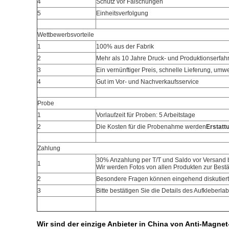
4
Schutz vor Fälschungen
5
Einheitsverfolgung
Wettbewerbsvorteile
1
100% aus der Fabrik
2
Mehr als 10 Jahre Druck- und Produktionserfah
3
Ein vernünftiger Preis, schnelle Lieferung, umwe
4
Gut im Vor- und Nachverkaufsservice
Probe
1
Vorlaufzeit für Proben: 5 Arbeitstage
2
Die Kosten für die Probenahme werden
Erstatt
Zahlung
30% Anzahlung per T/T und Saldo vor Versand b
1
Wir werden Fotos von allen Produkten zur Best
2
Besondere Fragen können eingehend diskutiert
3
Bitte bestätigen Sie die Details des Aufkleberla
Wir sind der einzige Anbieter in China von Anti-Magnet