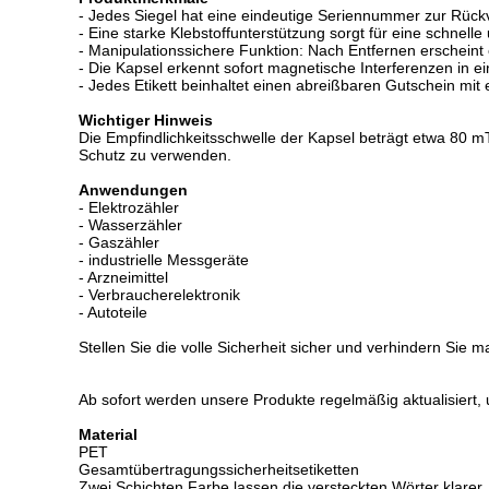
- Jedes Siegel hat eine eindeutige Seriennummer zur Rückv
- Eine starke Klebstoffunterstützung sorgt für eine schnel
- Manipulationssichere Funktion: Nach Entfernen erscheint
- Die Kapsel erkennt sofort magnetische Interferenzen in 
- Jedes Etikett beinhaltet einen abreißbaren Gutschein mi
Wichtiger Hinweis
Die Empfindlichkeitsschwelle der Kapsel beträgt etwa 80 
Schutz zu verwenden.
Anwendungen
- Elektrozähler
- Wasserzähler
- Gaszähler
- industrielle Messgeräte
- Arzneimittel
- Verbraucherelektronik
- Autoteile
Stellen Sie die volle Sicherheit sicher und verhindern Sie
Ab sofort werden unsere Produkte regelmäßig aktualisiert, 
Material
PET
Gesamtübertragungssicherheitsetiketten
Zwei Schichten Farbe lassen die versteckten Wörter klarer