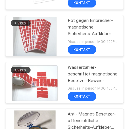
Meter
KONTAKT
TRETEN
Rot gegen Einbrecher-
SIE
magnetische
MIT
Sicherheits-Aufkleber
UNS
mit anti- Magnet-
Discuss in person MOQ:100PCS
Auswirkung
IN
KONTAKT
VERBINDUNG
Wasserzähler-
beschriftet magnetische
FORDERN
Besetzer-Beweis-
Aufkleber-Sicherheit
SIE
Discuss in person MOQ:100PCS
Aufkleber mit anti-
KONTAKT
EIN
Magnet-Auswirkung
ZITAT
Anti- Magnet-Besetzer-
offensichtliche
SITEMAP
Sicherheits-Aufkleber