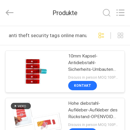
Zhongxiang
Packing
Material
Produkte
Co.,
Limited.
All
Rights
HAUS
Reserved.
anti theft security tags online manufacture
PRODUKTE
10mm Kapsel-
Antidiebstahl-
ÜBER
Sicherheits-Umbauten
UNS
mit Besetzer-
Discuss in person MOQ:100PCS
offensichtlichem
KONTAKT
Material
FABRIK-
Hohe diebstahl-
AUSFLUG
Aufkleber-Aufkleber des
Rückstand-OPENVOID
QUALITÄTSKONTROLLE
Antifür elektronisches
Discuss in person MOQ:100PCS