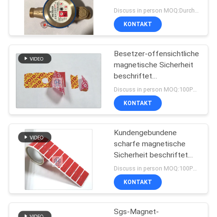
mit 30mm Abstand
Discuss in person MOQ:Durchkontaktierung
KONTAKT
DATENSCHUTZRICHTLINIE
Besetzer-offensichtliche
magnetische Sicherheit
beschriftet
Gesamttransferdruck-
Discuss in person MOQ:100PCS
Material
KONTAKT
Kundengebundene
scharfe magnetische
Sicherheit beschriftet
freie Probe 66mm *
Discuss in person MOQ:100PCS
22mm
KONTAKT
Sgs-Magnet-