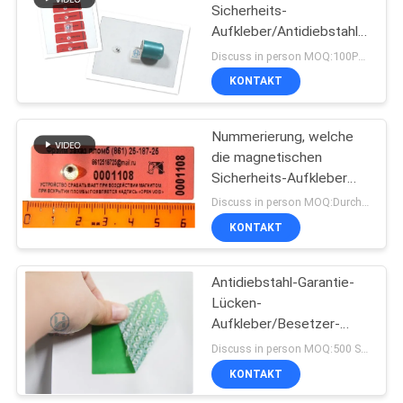
Sicherheits-
Aufkleber/Antidiebstahl
etikettiert Umweltschutz
Discuss in person MOQ:100PCS
KONTAKT
Nummerierung, welche
die magnetischen
Sicherheits-Aufkleber
zeigen versteckte
Discuss in person MOQ:Durchkontaktierung
Wörter druckt
KONTAKT
Antidiebstahl-Garantie-
Lücken-
Aufkleber/Besetzer-
Beweis-Dichtungs-Band-
Discuss in person MOQ:500 Stück
Abbau-Abfall
KONTAKT