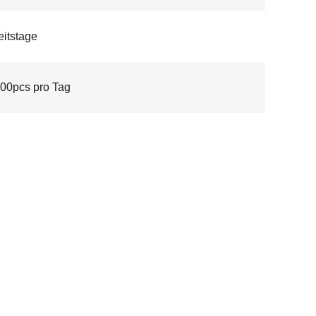
eitstage
00pcs pro Tag