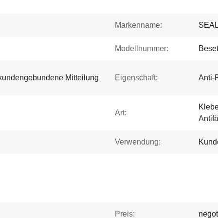
Markenname:
SEA
Modellnummer:
Beset
undengebundene Mitteilung
Eigenschaft:
Anti-
Klebe
Art:
Antif
Verwendung:
Kunde
Preis:
negot