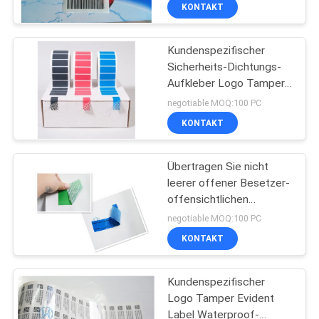
Antilücken-offener
KONTAKT
Dichtungs-Aufkleber
TRETEN
Kundenspezifischer
SIE
Sicherheits-Dichtungs-
MIT
Aufkleber Logo Tamper
UNS
Evident Label Selfs
negotiable MOQ:100 PC
klebender
IN
KONTAKT
VERBINDUNG
Übertragen Sie nicht
leerer offener Besetzer-
FORDERN
offensichtlichen
Aufkleber-
SIE
negotiable MOQ:100 PC
Nahrungsmittelverpackungs-
KONTAKT
EIN
Sicherheits-Aufkleber
ZITAT
Kundenspezifischer
Logo Tamper Evident
SITEMAP
Label Waterproof-