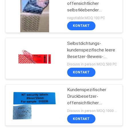
offensichtlicher
selbstklebender
Sicherheits-Dichtungs-
negotiable MOQ:100 PC
Aufkleber für
KONTAKT
Verpackung
Selbstdichtungs-
kundenspezifische leere
Besetzer-Beweis-
Aufkleber-Garantie-
Discuss in person MOQ:500 PC
Sicherheit
KONTAKT
Kundenspezifischer
Druckbesetzer-
offensichtlicher
Aufkleber-nicht
Discuss in person MOQ:1000 PC
Rückstand-Sicherheits-
KONTAKT
Dichtungs-Aufkleber