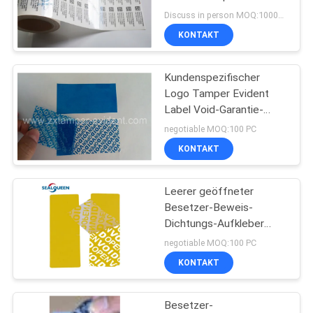
Sicherheits-Dichtungs-
Discuss in person MOQ:1000pcs
Aufkleber für
KONTAKT
DATENSCHUTZRICHTLINIE
Verpackung
Kundenspezifischer
Logo Tamper Evident
Label Void-Garantie-
Sicherheits-Dichtungs-
negotiable MOQ:100 PC
Aufkleber
KONTAKT
Leerer geöffneter
Besetzer-Beweis-
Dichtungs-Aufkleber
keine übertragen
negotiable MOQ:100 PC
Sicherheits-Dichtungs-
KONTAKT
Aufkleber
Besetzer-