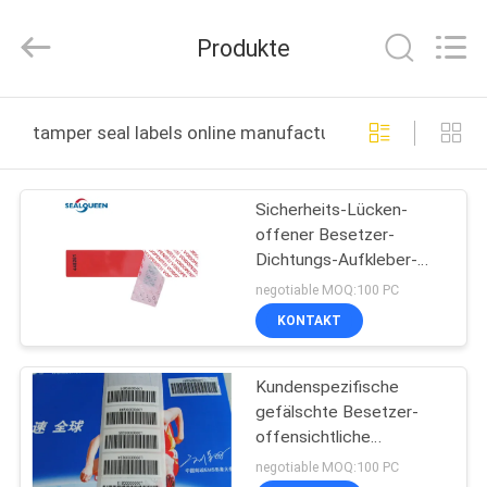
Zhongxiang
Packing
Material
Produkte
Co.,
Limited.
All
Rights
HAUS
Reserved.
tamper seal labels online manufacture
PRODUKTE
Sicherheits-Lücken-
offener Besetzer-
ÜBER
Dichtungs-Aufkleber-
UNS
Gesamtübergangsverpackungs
negotiable MOQ:100 PC
Aufkleber
KONTAKT
FABRIK-
Kundenspezifische
AUSFLUG
gefälschte Besetzer-
offensichtliche
QUALITÄTSKONTROLLE
Sicherheits-Aufkleber-
negotiable MOQ:100 PC