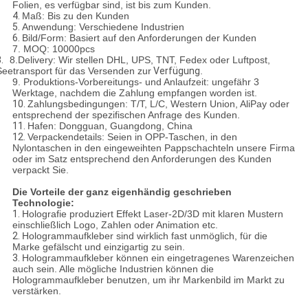
Folien, es verfügbar sind, ist bis zum Kunden.
4.
Maß: Bis zu den Kunden
5.
Anwendung: Verschiedene Industrien
6.
Bild/Form: Basiert auf den Anforderungen der Kunden
7. MOQ: 10000pcs
8.
8.Delivery: Wir stellen DHL, UPS, TNT, Fedex oder Luftpost,
Seetransport für das Versenden zur
Verfügung
.
9. Produktions-Vorbereitungs- und Anlaufzeit: ungefähr 3
Werktage, nachdem die Zahlung empfangen worden ist.
10.
Zahlungsbedingungen: T/T, L/C, Western Union, AliPay oder
entsprechend der spezifischen Anfrage des Kunden.
11.
Hafen: Dongguan, Guangdong, China
12.
Verpackendetails: Seien in OPP-Taschen, in den
Nylontaschen in den eingeweihten Pappschachteln unsere Firma
oder im Satz entsprechend den Anforderungen des Kunden
verpackt Sie.
Die Vorteile der ganz eigenhändig geschrieben
Technologie:
1.
Holografie produziert Effekt Laser-2D/3D mit klaren Mustern
einschließlich Logo, Zahlen oder Animation etc.
2.
Hologrammaufkleber sind wirklich fast unmöglich, für die
Marke gefälscht und einzigartig zu sein.
3.
Hologrammaufkleber können ein eingetragenes Warenzeichen
auch sein. Alle mögliche Industrien können die
Hologrammaufkleber benutzen, um ihr Markenbild im Markt zu
verstärken.