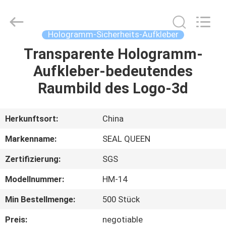
Zhongxiang
Packing
Material
Co.,
Limited.
Hologramm-Sicherheits-Aufkleber
All
Rights
Transparente Hologramm-
HAUS
Reserved.
Aufkleber-bedeutendes
PRODUKTE
Raumbild des Logo-3d
ÜBER
Herkunftsort:
China
UNS
Markenname:
SEAL QUEEN
Zertifizierung:
SGS
FABRIK-
Modellnummer:
HM-14
AUSFLUG
Min Bestellmenge:
500 Stück
QUALITÄTSKONTROLLE
Preis:
negotiable