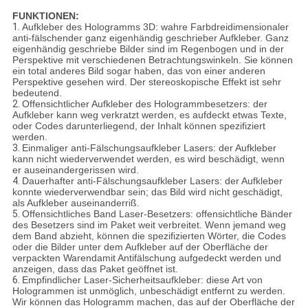
FUNKTIONEN:
1.
Aufkleber des Hologramms 3D: wahre Farbdreidimensionaler
anti-fälschender ganz eigenhändig geschrieber Aufkleber. Ganz
eigenhändig geschriebe Bilder sind im Regenbogen und in der
Perspektive mit verschiedenen Betrachtungswinkeln. Sie können
ein total anderes Bild sogar haben, das von einer anderen
Perspektive gesehen wird. Der stereoskopische Effekt ist sehr
bedeutend.
2.
Offensichtlicher Aufkleber des Hologrammbesetzers: der
Aufkleber kann weg verkratzt werden, es aufdeckt etwas Texte,
oder Codes darunterliegend, der Inhalt können spezifiziert
werden.
3.
Einmaliger anti-Fälschungsaufkleber Lasers: der Aufkleber
kann nicht wiederverwendet werden, es wird beschädigt, wenn
er auseinandergerissen wird.
4.
Dauerhafter anti-Fälschungsaufkleber Lasers: der Aufkleber
konnte wiederverwendbar sein; das Bild wird nicht geschädigt,
als Aufkleber auseinanderriß.
5.
Offensichtliches Band Laser-Besetzers: offensichtliche Bänder
des Besetzers sind im Paket weit verbreitet. Wenn jemand weg
dem Band abzieht, können die spezifizierten Wörter, die Codes
oder die Bilder unter dem Aufkleber auf der Oberfläche der
verpackten Warendamit Antifälschung aufgedeckt werden und
anzeigen, dass das Paket geöffnet ist.
6.
Empfindlicher Laser-Sicherheitsaufkleber: diese Art von
Hologrammen ist unmöglich, unbeschädigt entfernt zu werden.
Wir können das Hologramm machen, das auf der Oberfläche der