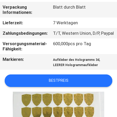
Verpackung
Blatt durch Blatt
TRETEN
Informationen:
SIE
Lieferzeit:
7 Werktagen
MIT
Zahlungsbedingungen:
T/T, Western Union, D/P, Paypal
UNS
Versorgungsmaterial-
600,000pcs pro Tag
IN
Fähigkeit:
VERBINDUNG
Markieren:
,
Aufkleber des Hologramms 3d
LEERER Hologrammaufkleber
FORDERN
SIE
BESTPREIS
EIN
ZITAT
SITEMAP