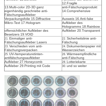
12.Fragile
13.Multi-color 2D-3D ganz
anti-Fälschungsprodukt
eigenhändig geschriebe anti-
14.Comprehensive
Fälschungsaufkleber
Verpackungsfolie 15.Diffractive
Ausweis 16.Anti-fake
Mikro-Text 17.Hologram
Aufkleber des
Hologramms 18.Rainbow
offensichtlicher Aufkleber des
Aufkleber 20.Transparent
Besetzers 19.VOID
Einmaliger anti-
Sicherheitslinie anti-
21.
22.
Fälschungsaufkleber Lasers
Fälschung
Verschieden vom anti-
Dokumentenpapier mit
23.
24.
Fälschungsverpacken
Wasserzeichen
UV-/temperaturetinten-
Wärmeempfindliche
25.
26.
antifälschungsaufkleber
anti-Fälschung
Aufkleber 27.Honeycomb
Lotteriekarte
28.
Aufkleber 29.Printing mit Code
und so weiter
30.