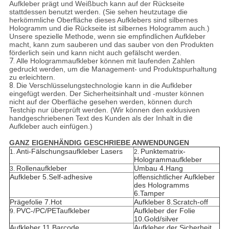
Aufkleber prägt und Weißbuch kann auf der Rückseite
stattdessen benutzt werden. (Sie sehen heutzutage die
herkömmliche Oberfläche dieses Aufklebers sind silbernes
Hologramm und die Rückseite ist silbernes Hologramm auch.)
Unsere spezielle Methode, wenn sie empfindlichen Aufkleber
macht, kann zum sauberen und das sauber von den Produkten
förderlich sein und kann nicht auch gefälscht werden.
7.
Alle Hologrammaufkleber können mit laufenden Zahlen
gedruckt werden, um die Management- und Produktspurhaltung
zu erleichtern.
8.
Die Verschlüsselungstechnologie kann in die Aufkleber
eingefügt werden. Der Sicherheitsinhalt und -muster können
nicht auf der Oberfläche gesehen werden, können durch
Testchip nur überprüft werden. (Wir können den exklusiven
handgeschriebenen Text des Kunden als der Inhalt in
die
Aufkleber auch einfügen.)
GANZ EIGENHÄNDIG GESCHRIEBE ANWENDUNGEN
Anti-Fälschungsaufkleber Lasers
Punktematrix-
1.
2.
Hologrammaufkleber
Rollenaufkleber
Umbau 4.Hang
3.
Aufkleber 5.Self-adhesive
offensichtlicher Aufkleber
des Hologramms
6.Tamper
Prägefolie 7.Hot
Aufkleber 8.Scratch-off
PVC-/PC/PETaufkleber
Aufkleber der Folie
9.
10.Gold/silver
Aufkleber 11.Barcode
Aufkleber der Sicherheit