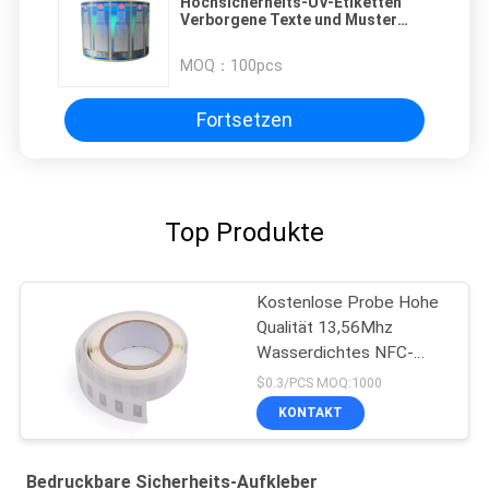
Hochsicherheits-UV-Etiketten
Verborgene Texte und Muster
erscheinen unter Schwarzlicht
zum Schutz von Elektronik und
MOQ：
100pcs
Konsumgütern
Fortsetzen
Top Produkte
Kostenlose Probe Hohe
Qualität 13,56Mhz
Wasserdichtes NFC-
Label Aufkleber RFID-
$0.3/PCS MOQ:1000
Label
KONTAKT
Bedruckbare Sicherheits-Aufkleber