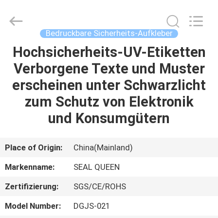
Zhongxiang
Packing
Material
Co.,
Limited.
Bedruckbare Sicherheits-Aufkleber
All
Rights
Hochsicherheits-UV-Etiketten
HAUS
Reserved.
Verborgene Texte und Muster
PRODUKTE
erscheinen unter Schwarzlicht
zum Schutz von Elektronik
ÜBER
und Konsumgütern
UNS
Place of Origin:
China(Mainland)
FABRIK-
Markenname:
SEAL QUEEN
AUSFLUG
Zertifizierung:
SGS/CE/ROHS
QUALITÄTSKONTROLLE
Model Number:
DGJS-021