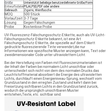
Größe
Unterstützt beliebige benutzerdefinierte Größe/Form
Entwurfsdatei
PS,AI,PSD,PDF oder andere
Gebrauch
Zigarre, Weinflasche.
MOQ
500 Stück
Vorlaufzeit
3-7 Tage
Lösung
Gegen Fälschungen
Probe
Kostenlose Probe
UV-Fluoreszenz-Fälschungsschutz-Etikette, auch als UV-Licht-
Fälschungsschutz-Etikette bekannt, ist eine Art
Fälschungsschutz-Etikette, die spezielle auf dem Etikett
gedruckte fluoreszierende Tinte verwendet,die nur
Informationen wie spezifische Muster anzeigen kann, Text oder
zweidimensionaler Code unter ultraviolettem Licht.
Bei der Herstellung von Farben mit Fluoreszenzmaterialien ist
der Inhalt der Farben bei normalem Licht unsichtbar oder
unterscheidet sich nicht von dem des normalen Drucks.das
Leuchtstoffmaterial absorbiert die Energie des ultravioletten
Lichts, durchläuft einen Energieniveau-Sprung, wechselt vom
Grundzustand in den erregten Zustand und kehrt dann bei
Freisetzung sichtbaren Lichts in den Grundzustand zurück,
wodurch die ursprünglich unsichtbaren Muster
entstehen,Texte, etc. sichtbar sind.