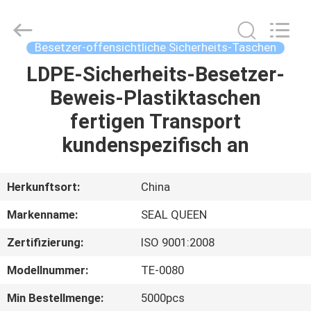
Zhongxiang
Packing
Material
Co.,
Limited.
Besetzer-offensichtliche Sicherheits-Taschen
All
Rights
LDPE-Sicherheits-Besetzer-
HAUS
Reserved.
Beweis-Plastiktaschen
PRODUKTE
fertigen Transport
kundenspezifisch an
ÜBER
UNS
Herkunftsort:
China
Markenname:
SEAL QUEEN
FABRIK-
Zertifizierung:
ISO 9001:2008
AUSFLUG
Modellnummer:
TE-0080
QUALITÄTSKONTROLLE
Min Bestellmenge:
5000pcs