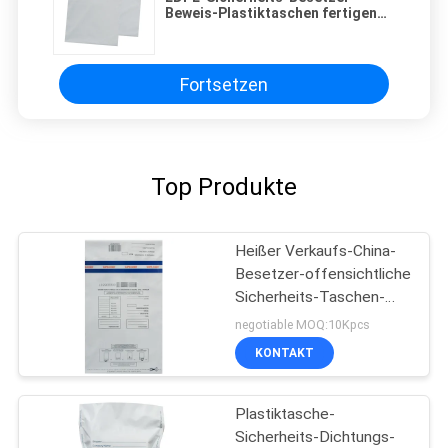
Beweis-Plastiktaschen fertigen
Transport kundenspezifisch an
Fortsetzen
Top Produkte
Heißer Verkaufs-China-
Besetzer-offensichtliche
Sicherheits-Taschen-
Fabrik
negotiable MOQ:10Kpcs
KONTAKT
Plastiktasche-
Sicherheits-Dichtungs-