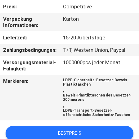
Preis:
Competitive
TRETEN
Verpackung
Karton
SIE
Informationen:
MIT
Lieferzeit:
15-20 Arbeitstage
UNS
Zahlungsbedingungen:
T/T, Western Union, Paypal
IN
Versorgungsmaterial-
1000000pcs jeder Monat
VERBINDUNG
Fähigkeit:
Markieren:
LDPE-Sicherheits-Besetzer-Beweis-
FORDERN
Plastiktaschen
,
SIE
Beweis-Plastiktaschen des Besetzer-
200microns
,
EIN
LDPE-Transport-Besetzer-
offensichtliche Sicherheits-Taschen
ZITAT
BESTPREIS
SITEMAP