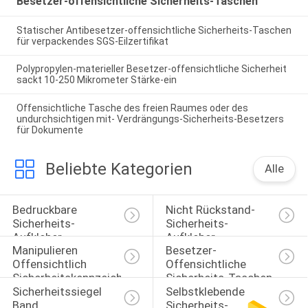
Besetzer-offensichtliche Sicherheits-Taschen
Statischer Antibesetzer-offensichtliche Sicherheits-Taschen
für verpackendes SGS-Eilzertifikat
Polypropylen-materieller Besetzer-offensichtliche Sicherheit
sackt 10-250 Mikrometer Stärke-ein
Offensichtliche Tasche des freien Raumes oder des
undurchsichtigen mit- Verdrängungs-Sicherheits-Besetzers
für Dokumente
Beliebte Kategorien
Alle
Bedruckbare 
Nicht Rückstand-
Sicherheits-
Sicherheits-
Aufkleber
Aufkleber
Manipulieren 
Besetzer-
Offensichtlich 
Offensichtliche 
Sicherheitskennzeichen
Sicherheits-Taschen
Sicherheitssiegel 
Selbstklebende 
Band
Sicherheits-