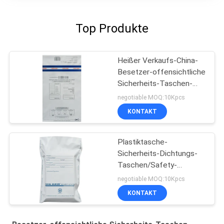
Top Produkte
Heißer Verkaufs-China-
Besetzer-offensichtliche
Sicherheits-Taschen-
Fabrik
negotiable MOQ:10Kpcs
KONTAKT
Plastiktasche-
Sicherheits-Dichtungs-
Taschen/Safety-
Ablagerungs-
negotiable MOQ:10Kpcs
Taschen-/Besetzer-
KONTAKT
Beweis-Ablagerungs-
Taschen