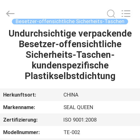
Zhongxiang
Packing
Material
Co.,
Limited.
Besetzer-offensichtliche Sicherheits-Taschen
All
Rights
Undurchsichtige verpackende
HAUS
Reserved.
Besetzer-offensichtliche
PRODUKTE
Sicherheits-Taschen-
kundenspezifische
ÜBER
Plastikselbstdichtung
UNS
Herkunftsort:
CHINA
FABRIK-
Markenname:
SEAL QUEEN
AUSFLUG
Zertifizierung:
ISO 9001:2008
QUALITÄTSKONTROLLE
Modellnummer:
TE-002