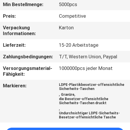
Min Bestellmenge:
5000pcs
TRETEN
Preis:
Competitive
SIE
Verpackung
Karton
MIT
Informationen:
UNS
Lieferzeit:
15-20 Arbeitstage
IN
Zahlungsbedingungen:
T/T, Western Union, Paypal
VERBINDUNG
Versorgungsmaterial-
1000000pcs jeder Monat
Fähigkeit:
FORDERN
Markieren:
LDPE-Plastikbesetzer-offensichtliche
SIE
Sicherheits-Taschen
,
,
Gravüre
EIN
die Besetzer-offensichtliche
Sicherheits-Taschen druckt
,
ZITAT
Undurchsichtiger LDPE-Sicherheits-
Besetzer-offensichtliche Tasche
SITEMAP