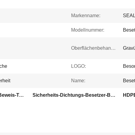
Markenname:
SEA
Modellnummer:
Beset
Oberflächenbehandlung:
Grav
sche
LOGO:
Beson
rheit
Name:
Bese
Plastikbargeld-Besetzer-Beweis-Taschen
Sicherheits-Dichtungs-Besetzer-Beweis-Taschen