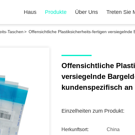
Haus
Produkte
Über Uns
Treten Sie 
heits-Taschen
>
Offensichtliche Plastiksicherheits-fertigen versiegeln
Offensichtliche Plast
versiegelnde Bargel
kundenspezifisch an
Einzelheiten zum Produkt:
Herkunftsort:
China