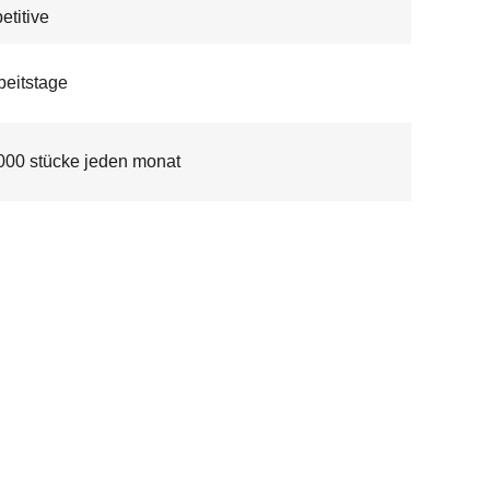
titive
beitstage
00 stücke jeden monat