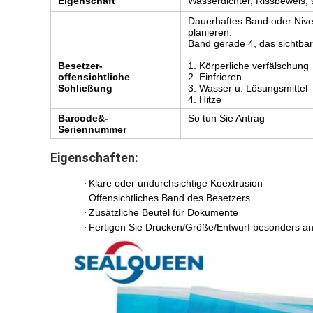
Eigenschaft
Wasserdichter, Rissbeweis, 
Dauerhaftes Band oder Nive
planieren.
Band gerade 4, das sichtbare
Besetzer-
1. Körperliche verfälschung
offensichtliche
2. Einfrieren
Schließung
3. Wasser u. Lösungsmittel
4. Hitze
Barcode&-
So tun Sie Antrag
Seriennummer
Eigenschaften:
Klare oder undurchsichtige Koextrusion
·
Offensichtliches Band des Besetzers
·
Zusätzliche Beutel für Dokumente
·
Fertigen Sie Drucken/Größe/Entwurf besonders a
·