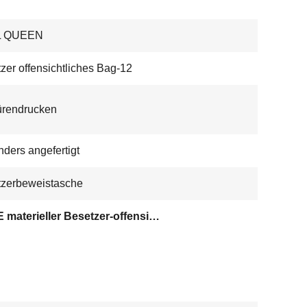
L QUEEN
zer offensichtliches Bag-12
ürendrucken
ders angefertigt
tzerbeweistasche
HDPE materieller Besetzer-offensichtliche Taschen