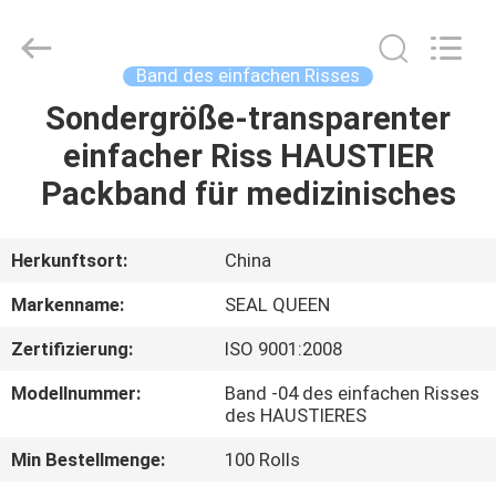
Zhongxiang
Packing
Material
Co.,
Limited.
Band des einfachen Risses
All
Rights
Sondergröße-transparenter
HAUS
Reserved.
einfacher Riss HAUSTIER
PRODUKTE
Packband für medizinisches
ÜBER
Herkunftsort:
China
UNS
Markenname:
SEAL QUEEN
Zertifizierung:
ISO 9001:2008
FABRIK-
Modellnummer:
Band -04 des einfachen Risses
AUSFLUG
des HAUSTIERES
Min Bestellmenge:
100 Rolls
QUALITÄTSKONTROLLE