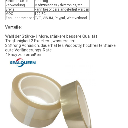
Klebende Seite
Einseitig
Verwendung
Medizinisches /electronics/etc.
Breite
kann besonders angefertigt werden
MOQ
100 PC
Zahlungsmethode
T/T, VISUM, Paypal, Westverband
Vorteile:
Wahl der Stärke-1.More, stärkere bessere Qualität
Tragfähigkeit 2.Excellent, wasserdicht
3.Strong Adhäsion, dauerhaftes Viscostly, hochfeste Stärke,
gute Verlängerungs-Rate.
4.Easy zu zerreißen.