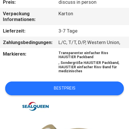
Preis:
discuss in person
TRETEN
Verpackung
Karton
Informationen:
SIE
MIT
Lieferzeit:
3-7 Tage
UNS
Zahlungsbedingungen:
L/C, T/T, D/P, Western Union,
IN
Markieren:
Transparenter einfacher Riss
HAUSTIER Packband
VERBINDUNG
,
,
Sondergröße HAUSTIER Packband
HAUSTIER einfacher Riss-Band für
medizinisches
FORDERN
SIE
BESTPREIS
EIN
ZITAT
SITEMAP