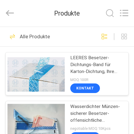
Zhongxiang
Packing
Material
Produkte
Co.,
Limited.
All
Rights
HAUS
Reserved.
68
Alle Produkte
Bedruckbare
PRODUKTE
Sicherheits-
LEERES Besetzer-
Dichtungs-Band für
Aufkleber
ÜBER
Karton-Dichtung, Ihre
UNS
bewerteten Waren
MOQ:100R
während des Versandes
KONTAKT
schützend
28
FABRIK-
Nicht Rückstand-
Wasserdichter Münzen-
AUSFLUG
sicherer Besetzer-
Sicherheits-
offensichtliche
QUALITÄTSKONTROLLE
Sicherheit sackt Digital-
negotiable MOQ:10Kpcs
Aufkleber