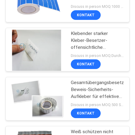
Aufkleber rollen für
Discuss in person MOQ:1000 Stk.
Verpackung/Auto/Bank
KONTAKT
DATENSCHUTZRICHTLINIE
68
Sicherheitssiegel
Klebender starker
Kleber-Besetzer-
Band
offensichtliche
Sicherheits-Aufkleber,
Discuss in person MOQ:Durchkontaktierung
Garantie-Sicherheits-
KONTAKT
Dichtung
Gesamtübergangsbesetzer-
24
Beweis-Sicherheits-
Selbstklebende
Aufkleber für effektive
Kasten-Ecken-Dichtung
Discuss in person MOQ:500 Stück
Sicherheits-
KONTAKT
Aufkleber
Weiß schützen nicht