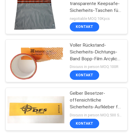
transparente Keepsafe-
Sicherheits-Taschen für
43
Wertsachen
negotiable MOQ:10Kpcs
Besetzer-Beweis-
KONTAKT
Sicherheits-
Voller Rückstand-
Aufkleber
Sicherheits-Dichtungs-
Band Bopp-Film Arcylic-
Druck-Kleber
Discuss in person MOQ:100R
KONTAKT
18
Besetzer-Dichtungs-
Gelber Besetzer-
offensichtliche
Band
Sicherheits-Aufkleber für
DFS-Finanzbank-
Discuss in person MOQ:500 Stück
Abteilung
KONTAKT